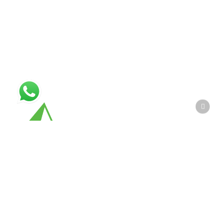
PIRAMID-ALL
comenzó sus actividades en
Neuquén en el 2005, en la Patagonia Argentina,
con una sólida experiencia en Ingeniería Civil,